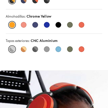
Almohadillas:
Chrome Yellow
Tapas exteriores:
CNC Aluminium
This
is
a
carousel
with
slides.
Use
Next