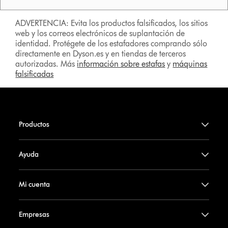
ADVERTENCIA: Evita los productos falsificados, los sitios
web y los correos electrónicos de suplantación de
identidad. Protégete de los estafadores comprando sólo
directamente en Dyson.es y en tiendas de terceros
autorizadas. Más
información sobre estafas
y
máquinas
falsificadas
Productos
Ayuda
Mi cuenta
Empresas