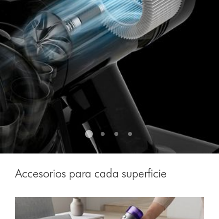
the
slide
dots.
Accesorios para cada superficie