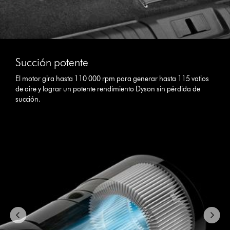
This
is
Succión potente
a
carousel
El motor gira hasta 110 000 rpm para generar hasta 115 vatios
with
de aire y lograr un potente rendimiento Dyson sin pérdida de
slides.
succión.
Use
Next
and
Previous
buttons
to
navigate,
or
jump
to
a
slide
with