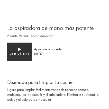
La aspiradora de mano más potente
Potente. Versátil. Larga duración.
Aprende a hacerlo
VER VÍDEO
00:37
This
is
Diseñada para limpiar tu coche
a
carousel
Ligera para limpiar fácilmente zonas de tu coche como el
with
maletero, los reposapiés y el salpicadero. Elimina la suciedad, el
slides.
polvo y el pelo de las mascotas.
Use
Next