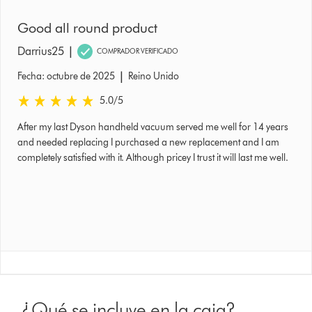
Good all round product
|
Darrius25
COMPRADOR VERIFICADO
|
Fecha: octubre de 2025
Reino Unido
5.0 estrellas de 5 de Fecha: octubre de 2025 Ratings
5.0
/5
After my last Dyson handheld vacuum served me well for 14 years
and needed replacing I purchased a new replacement and I am
completely satisfied with it. Although pricey I trust it will last me well.
¿Qué se incluye en la caja?