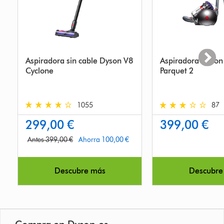
Aspiradora sin cable Dyson V8
Aspiradora Dyson 
Cyclone
Parquet 2
1055
87
4.4
3.4
299,00 €
399,00 €
stars
stars
out
out
Antes 399,00 €
Ahorra 100,00 €
of
of
5
5
from
from
Descubre más
Descubre
1055
87
Reviews
Reviews