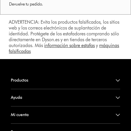
Devuelve tu pedido.
ADVERTENCIA: Evita los productos falsificados, los sitios
web y los correos electrónicos de suplantación de
identidad. Protégete de los estafadores comprando sólo
directamente en Dyson.es y en tiendas de terceros
autorizadas. Más
información sobre estafas
y
máquinas
falsificadas
Productos
Ayuda
Mi cuenta