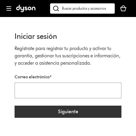
Omitir
Tu
navegación
cesta
Buscar
está
en
vacía
dyson.es
Iniciar sesión
Regístrate para registrar tu producto y activar tu
garantía, gestionar tus suscripciones e información,
y acceder a asistencia personalizada.
Correo electrónico*
Siguiente