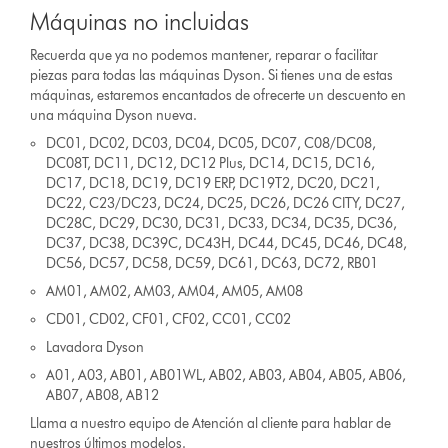
Máquinas no incluidas
Recuerda que ya no podemos mantener, reparar o facilitar
piezas para todas las máquinas Dyson. Si tienes una de estas
máquinas, estaremos encantados de ofrecerte un descuento en
una máquina Dyson nueva.
DC01, DC02, DC03, DC04, DC05, DC07, C08/DC08,
DC08T, DC11, DC12, DC12 Plus, DC14, DC15, DC16,
DC17, DC18, DC19, DC19 ERP, DC19T2, DC20, DC21,
DC22, C23/DC23, DC24, DC25, DC26, DC26 CITY, DC27,
DC28C, DC29, DC30, DC31, DC33, DC34, DC35, DC36,
DC37, DC38, DC39C, DC43H, DC44, DC45, DC46, DC48,
DC56, DC57, DC58, DC59, DC61, DC63, DC72, RB01
AM01, AM02, AM03, AM04, AM05, AM08
CD01, CD02, CF01, CF02, CC01, CC02
Lavadora Dyson
A01, A03, AB01, AB01WL, AB02, AB03, AB04, AB05, AB06,
AB07, AB08, AB12
Llama a nuestro equipo de Atención al cliente para hablar de
nuestros últimos modelos.