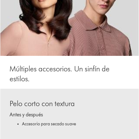
Múltiples accesorios. Un sinfín de
estilos.
This
is
Pelo corto con textura
a
carousel
Antes y después
with
slides.
Accesorio para secado suave
Use
Next