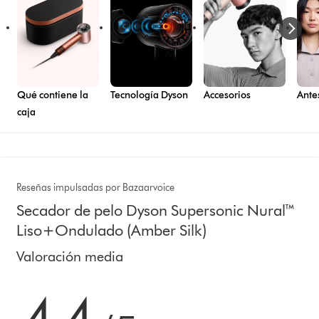
Qué contiene la
Tecnología Dyson
Accesorios
Ante
caja
Reseñas impulsadas por Bazaarvoice
Secador de pelo Dyson Supersonic Nural™
Liso+Ondulado (Amber Silk)
Valoración media
4.4 estrellas de 5 de 1413 Ratings