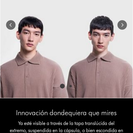
and
Previous
buttons
to
navigate,
or
jump
to
a
slide
with
the
slide
dots.
Innovación dondequiera que mires
Ya esté visible a través de la tapa translúcida del
extremo, suspendida en la cápsula, o bien escondida en