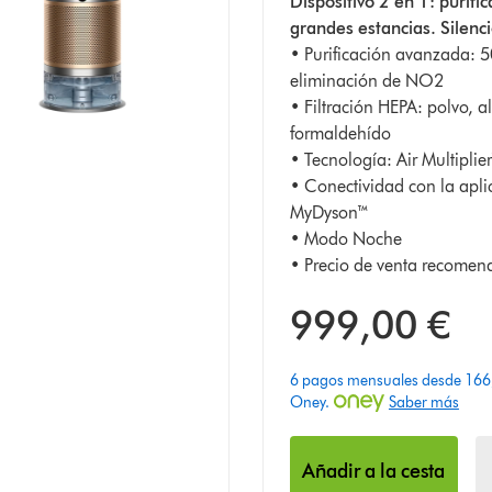
Dispositivo 2 en 1: purific
estrellas
grandes estancias. Silen
de
• Purificación avanzada: 
5
eliminación de NO2
de
• Filtración HEPA: polvo, al
134
formaldehído
Ratings
• Tecnología: Air Multiplie
• Conectividad con la apli
MyDyson™
• Modo Noche
• Precio de venta recome
999,00 €
6 pagos mensuales desde 166,
Oney.
Saber más
Añadir a la cesta