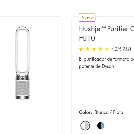
nuevo
Hushjet™ Purifier
HJ10
(212)
4.2
/5
4.2
El purificador de formato
estrellas
potente de Dyson
de
5
de
212
Ratings
Color:
Blanco / Plata
Options