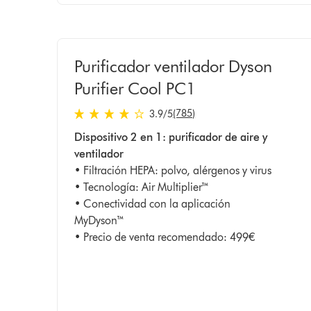
Purificador ventilador Dyson
Purifier Cool PC1
(785)
3.9
/5
3.9
Dispositivo 2 en 1: purificador de aire y
estrellas
ventilador
de
• Filtración HEPA: polvo, alérgenos y virus
5
• Tecnología: Air Multiplier™
de
• Conectividad con la aplicación
785
MyDyson™
Ratings
• Precio de venta recomendado: 499€