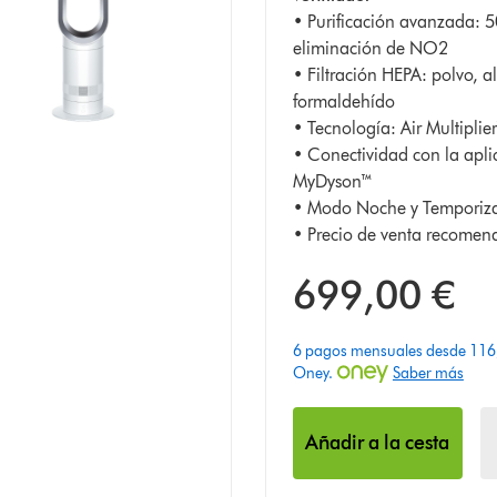
• Purificación avanzada: 
5
eliminación de NO2
de
• Filtración HEPA: polvo, al
246
formaldehído
Ratings
• Tecnología: Air Multiplie
• Conectividad con la apli
MyDyson™
• Modo Noche y Temporiz
• Precio de venta recome
699,00 €
6 pagos mensuales desde 116,
Oney.
Saber más
Añadir a la cesta