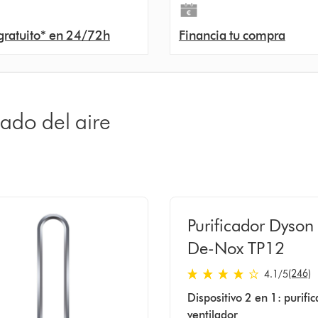
gratuito* en 24/72h
Financia tu compra
ado del aire
Purificador Dyso
De-Nox TP12
(246)
4.1
/5
4.1
Dispositivo 2 en 1: purific
estrellas
ventilador
de