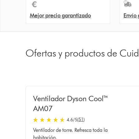
Mejor precio garantizado
Envío 
Ofertas y productos de Cuid
Ventilador Dyson Cool™
AM07
(51)
4.6
/5
4.6
Ventilador de torre. Refresca toda la
estrellas
habitación.
de