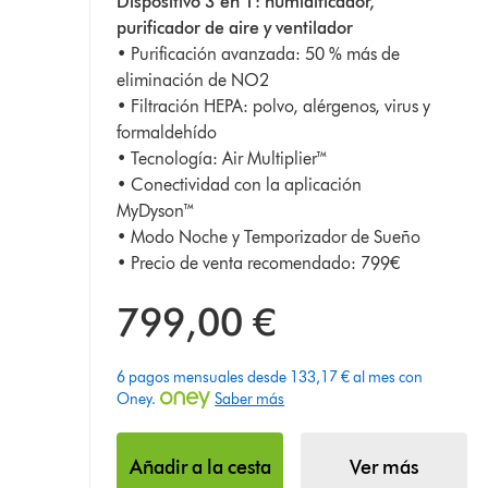
Dispositivo 3 en 1: humidificador,
estrellas
purificador de aire y ventilador
de
• Purificación avanzada: 50 % más de
5
eliminación de NO2
de
• Filtración HEPA: polvo, alérgenos, virus y
183
formaldehído
Ratings
• Tecnología: Air Multiplier™
• Conectividad con la aplicación
MyDyson™
• Modo Noche y Temporizador de Sueño
• Precio de venta recomendado: 799€
799,00 €
6 pagos mensuales desde 133,17 € al mes con
Oney.
Saber más
Añadir a la cesta
Ver más