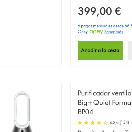
399,00 €
6 pagos mensuales desde 66,5
Oney.
Saber más
Añadir a la cesta
Purificador ventil
Big+Quiet Forma
BP04
(134)
4.3
/5
4.3