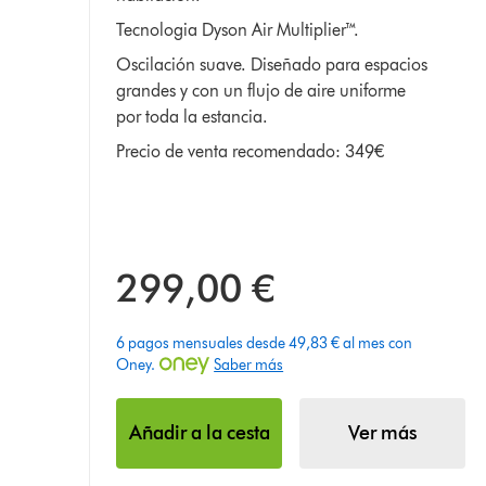
5
Tecnologia Dyson Air Multiplier™.
de
Oscilación suave. Diseñado para espacios
51
grandes y con un flujo de aire uniforme
Ratings
por toda la estancia.
Precio de venta recomendado: 349€
299,00 €
6 pagos mensuales desde 49,83 € al mes con
Oney.
Saber más
Añadir a la cesta
Ver más