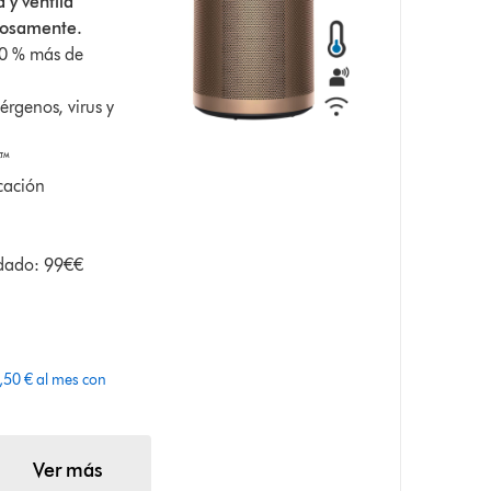
a y ventila
ciosamente.
50 % más de
érgenos, virus y
r™
cación
ndado: 99€€
50 € al mes con
Ver más