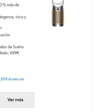
50 % más de
érgenos, virus y
r™
cación
ador de Sueño
ndado: 699€
50 € al mes con
Ver más