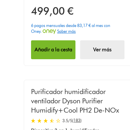
499,00 €
6 pagos mensuales desde 83,17 € al mes con
Oney.
Saber más
Añadir a la cesta
Ver más
Purificador humidificador
ventilador Dyson Purifier
Humidify+Cool PH2 De-NOx
(183)
3.5
/5
3.5