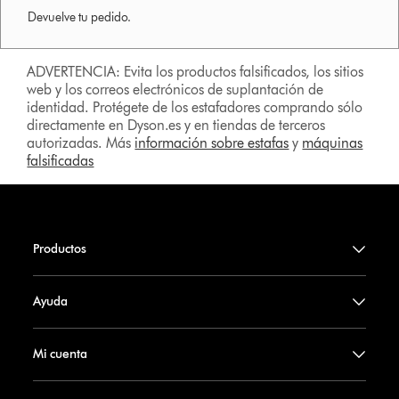
Devuelve tu pedido.
ADVERTENCIA: Evita los productos falsificados, los sitios
web y los correos electrónicos de suplantación de
identidad. Protégete de los estafadores comprando sólo
directamente en Dyson.es y en tiendas de terceros
autorizadas. Más
información sobre estafas
y
máquinas
falsificadas
Productos
Ayuda
Mi cuenta