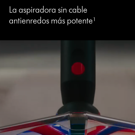
La aspiradora sin cable
antienredos más potente¹
Abrir
transcripción
de
vídeo