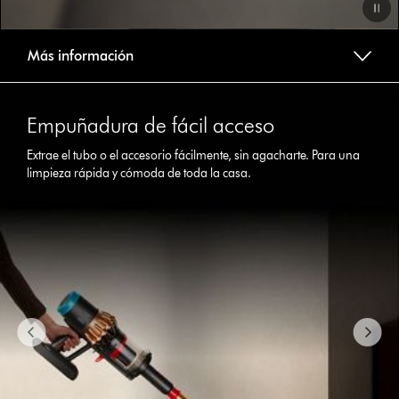
Video
Más información
Transcript
This
is
Empuñadura de fácil acceso
a
carousel
Extrae el tubo o el accesorio fácilmente, sin agacharte. Para una
with
limpieza rápida y cómoda de toda la casa.
slides.
Use
Next
and
Previous
buttons
to
navigate,
or
jump
to
a
slide