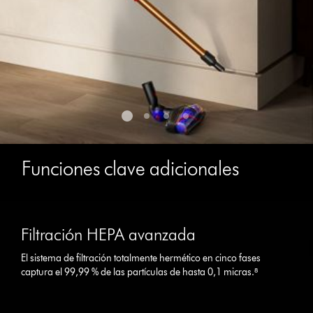
with
the
slide
dots.
Funciones clave adicionales
This
is
Filtración HEPA avanzada
a
carousel
El sistema de filtración totalmente hermético en cinco fases
with
captura el 99,99 % de las partículas de hasta 0,1 micras.⁸
slides.
Use
Next