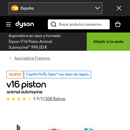
Omitir
España
navegación
Tu
cesta
Buscar
está
en
Aspiradora en seco y húmedo
vacía
dyson.es
Dyson V16 Piston Animal
Añadir a la cesta
Submarine™ 999,00 €
Aspiradora Fregona
Cepillo Fluffy Optic™ con láser de regalo
NUEVO
3.9 estrellas de 5 de 1508 Ratings
3.9
/5
1508 Ratings