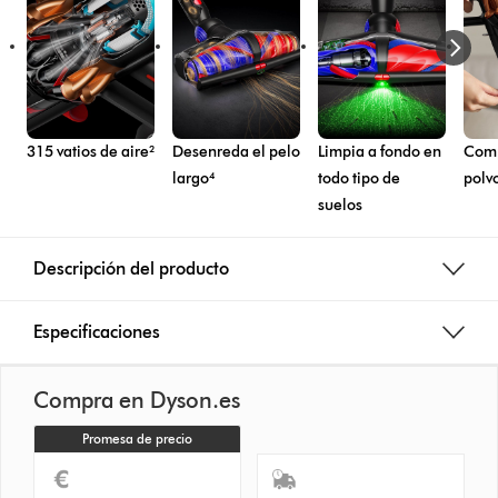
315 vatios de aire²
Desenreda el pelo
Limpia a fondo en
Comp
largo⁴
todo tipo de
polv
suelos
Descripción del producto
Especificaciones
Compra en Dyson.es
Promesa de precio