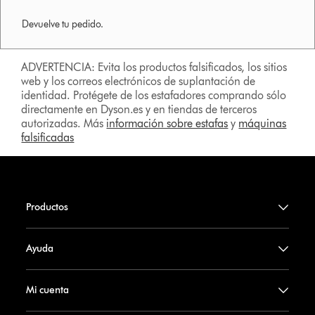
Devuelve tu pedido.
ADVERTENCIA: Evita los productos falsificados, los sitios
web y los correos electrónicos de suplantación de
identidad. Protégete de los estafadores comprando sólo
directamente en Dyson.es y en tiendas de terceros
autorizadas. Más
información sobre estafas
y
máquinas
falsificadas
Productos
Ayuda
Mi cuenta