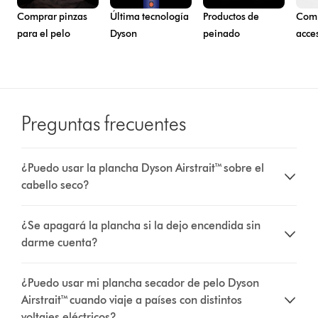
Comprar pinzas
Última tecnología
Productos de
Comp
para el pelo
Dyson
peinado
acce
Preguntas frecuentes
¿Puedo usar la plancha Dyson Airstrait™ sobre el
cabello seco?
¿Se apagará la plancha si la dejo encendida sin
darme cuenta?
¿Puedo usar mi plancha secador de pelo Dyson
Airstrait™ cuando viaje a países con distintos
voltajes eléctricos?