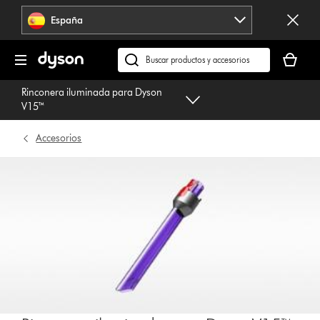
Omitir
España
navegación
Tu
cesta
Buscar
está
en
Rinconera iluminada para Dyson
vacía
dyson.es
V15™
Accesorios