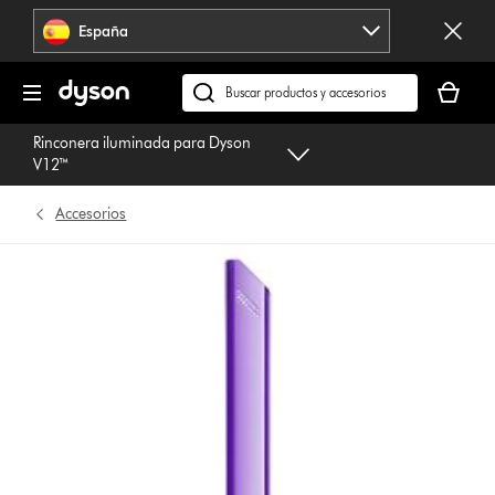
Omitir
España
navegación
Tu
cesta
Buscar
está
en
Rinconera iluminada para Dyson
vacía
dyson.es
V12™
Accesorios