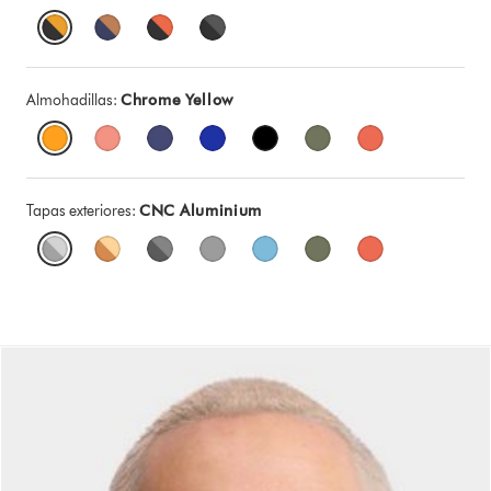
Almohadillas:
Chrome Yellow
Tapas exteriores:
CNC Aluminium
This
is
a
carousel
with
slides.
Use