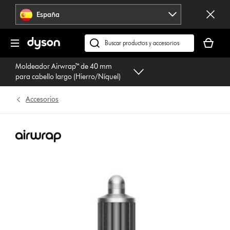
Omitir
España
navegación
Tu
cesta
Buscar
está
en
Moldeador Airwrap™ de 40 mm
vacía
dyson.es
para cabello largo (Hierro/Níquel)
Accesorios