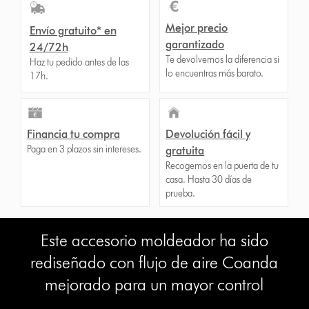
Mejor precio
Envío gratuito* en
garantizado
24/72h
Te devolvemos la diferencia si
Haz tu pedido antes de las
lo encuentras más barato.
17h.
Financia tu compra
Devolución fácil y
Paga en 3 plazos sin intereses.
gratuita
Recogemos en la puerta de tu
casa. Hasta 30 días de
prueba.
Este accesorio moldeador ha sido
rediseñado con flujo de aire Coanda
mejorado para un mayor control