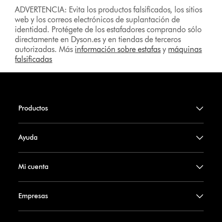
ADVERTENCIA: Evita los productos falsificados, los sitios
web y los correos electrónicos de suplantación de
identidad. Protégete de los estafadores comprando sólo
directamente en Dyson.es y en tiendas de terceros
autorizadas. Más
información sobre estafas
y
máquinas
falsificadas
Productos
Ayuda
Mi cuenta
Empresas