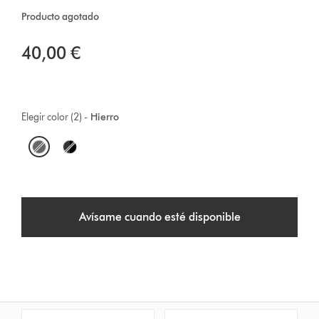
Producto agotado
40,00 €
Elegir color (2) -
Hierro
O
p
t
Avísame cuando esté disponible
i
o
n
s