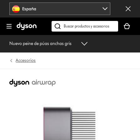
Omitir
España
navegación
Tu
cesta
Buscar
está
en
vacía
dyson.es
Nuevo peine de púas anchas gris
Accesorios