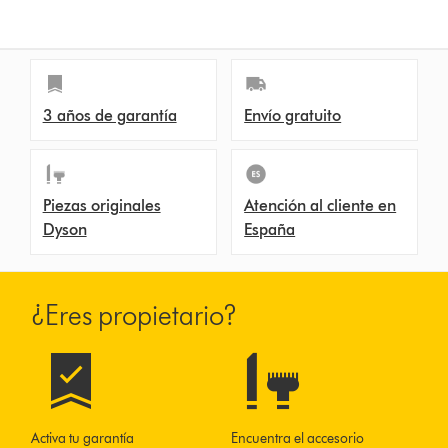
n
s
3 años de garantía
Envío gratuito
Piezas originales
Atención al cliente en
Dyson
España
¿Eres propietario?
Activa tu garantía
Encuentra el accesorio