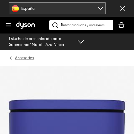
Omitir
España
navegación
Tu
cesta
Buscar
está
en
Estuche de presentación para
vacía
dyson.es
Supersonic™ Nural - Azul Vinca
Accesorios