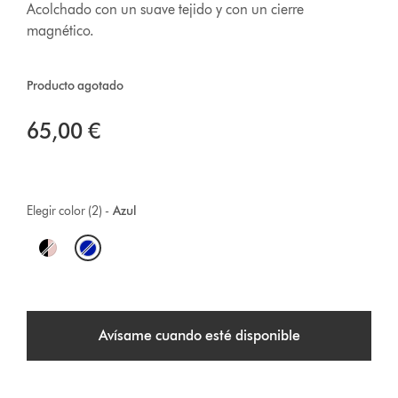
Acolchado con un suave tejido y con un cierre
magnético.
Producto agotado
65,00 €
Elegir color (2) -
Azul
O
p
t
Avísame cuando esté disponible
i
o