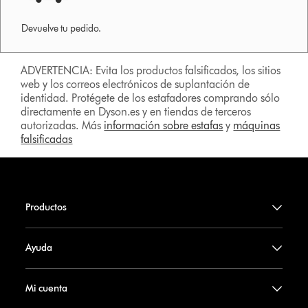
Devuelve tu pedido.
ADVERTENCIA: Evita los productos falsificados, los sitios
web y los correos electrónicos de suplantación de
identidad. Protégete de los estafadores comprando sólo
directamente en Dyson.es y en tiendas de terceros
autorizadas. Más
información sobre estafas
y
máquinas
falsificadas
Productos
Ayuda
Mi cuenta