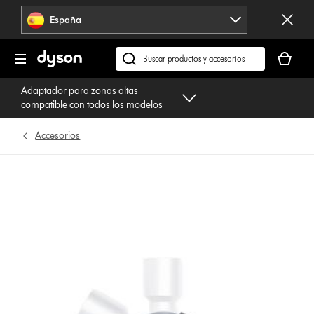
Omitir
España
navegación
Tu
cesta
Buscar
está
en
Adaptador para zonas altas
vacía
dyson.es
compatible con todos los modelos
Accesorios