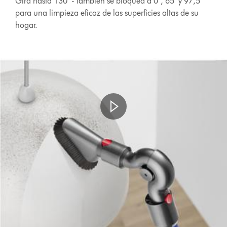
Gira hasta 130° - también se bloquea a 0°, 65° y 97,5°
para una limpieza eficaz de las superficies altas de su
hogar.