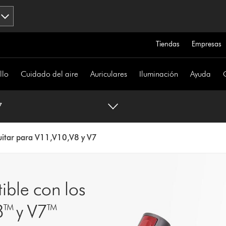
Tiendas
Empresas
llo
Cuidado del aire
Auriculares
Iluminación
Ayuda
7
quitar para V11,V10,V8 y V7
ible con los
™ y V7™