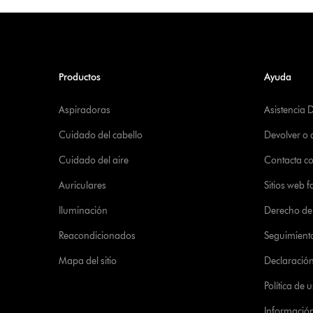
Productos
Ayuda
Aspiradoras
Asistencia 
Cuidado del cabello
Devolver o
Cuidado del aire
Contacta c
Auriculares
Sitios web f
Iluminación
Derecho de 
Reacondicionados
Seguimient
Mapa del sitio
Declaración 
Política de
Informació