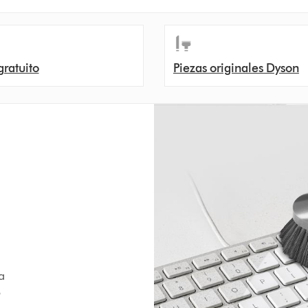
gratuito
Piezas originales Dyson
a
o