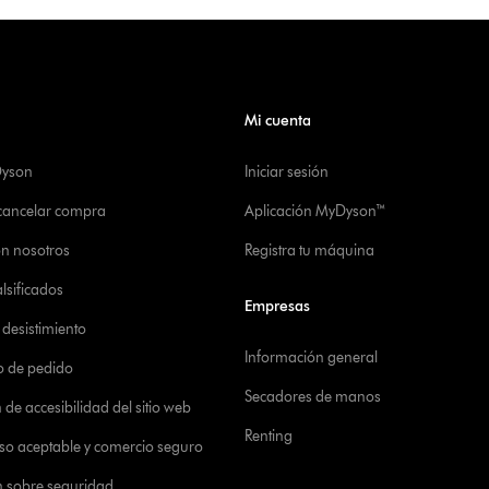
Mi cuenta
Dyson
Iniciar sesión
 cancelar compra
Aplicación MyDyson™
on nosotros
Registra tu máquina
alsificados
Empresas
desistimiento
Información general
o de pedido
Secadores de manos
de accesibilidad del sitio web
Renting
 uso aceptable y comercio seguro
n sobre seguridad