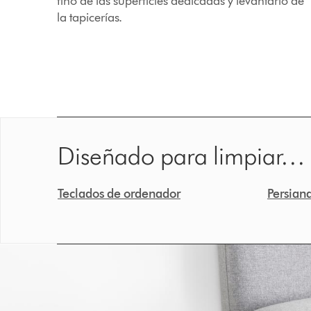
fino de las superficies dedicadas y levantarlo de
la tapicerías.
Diseñado para limpiar…
Teclados de ordenador
Persian