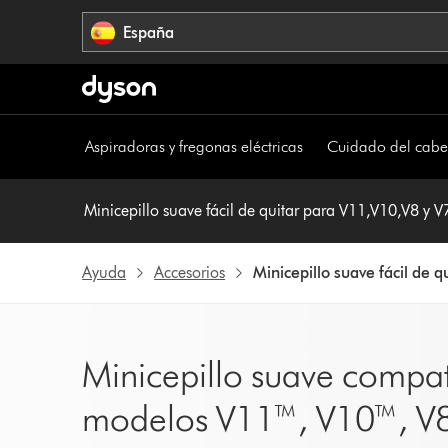
Omitir
España
navegación
Aspiradoras y fregonas eléctricas
Cuidado del cabe
Minicepillo suave fácil de quitar para V11,V10,V8 y V
Ayuda
Accesorios
Minicepillo suave fácil de 
Minicepillo suave compat
modelos V11™, V10™, V8