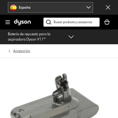
Omitir
España
navegación
Tu
cesta
Buscar
está
en
Batería de repuesto para la
vacía
dyson.es
aspiradora Dyson V11™
Accesorios