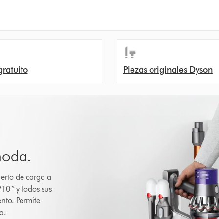
gratuito
Piezas originales Dyson
moda.
uerto de carga a
V10™ y todos sus
nto. Permite
a.