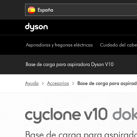
Omitir
España
navegación
Aspiradoras y fregonas eléctricas
Cuidado del cabe
Base de carga para aspiradora Dyson V10
Ayuda
Accesorios
Base de carga para aspira
Base de carga para aspira