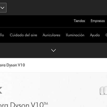
Tiendas
Empresas
llo
Cuidado del aire
Auriculares
Iluminación
Ayuda
dora Dyson V10
dora Dyson V10™