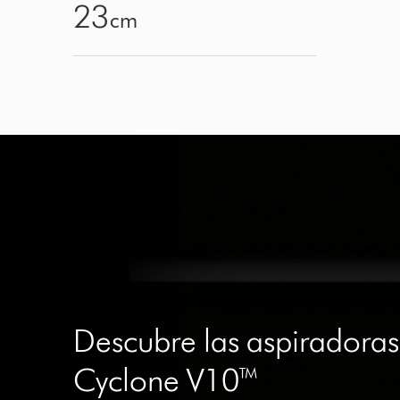
23
cm
Descubre las aspiradora
Cyclone V10™