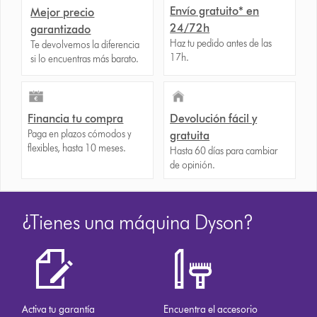
Envío gratuito* en
Mejor precio
24/72h
garantizado
Haz tu pedido antes de las
Te devolvemos la diferencia
17h.
si lo encuentras más barato.
Financia tu compra
Devolución fácil y
Paga en plazos cómodos y
gratuita
flexibles, hasta 10 meses.
Hasta 60 días para cambiar
de opinión.
¿Tienes una máquina Dyson?
Activa tu garantía
Encuentra el accesorio