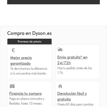
Compra en Dyson.es
Promesa de precio
Envío gratuito* en
Mejor precio
24/72h
garantizado
Haz tu pedido antes de las
Te devolvemos la diferencia
17h.
si lo encuentras más barato.
Financia tu compra
Devolución fácil y
Paga en plazos cómodos y
gratuita
flexibles, hasta 10 meses.
Hasta 60 días para cambiar