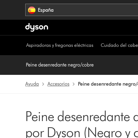
Omitir
España
navegación
Aspiradoras y fregonas eléctricas
Cuidado del cabe
Peine desenredante negro/cobre
Ayuda
Accesorios
Peine desenredante negro/
Peine desenredante 
por Dyson (Negro y 