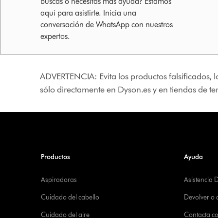
buscas o necesitas más ayuda? Estamos
aquí para asistirte. Inicia una
conversación de WhatsApp con nuestros
expertos.
ADVERTENCIA: Evita los productos falsificados, l
sólo directamente en Dyson.es y en tiendas de t
Productos
Ayuda
Aspiradoras
Asistencia 
Cuidado del cabello
Devolver o
Cuidado del aire
Contacta c