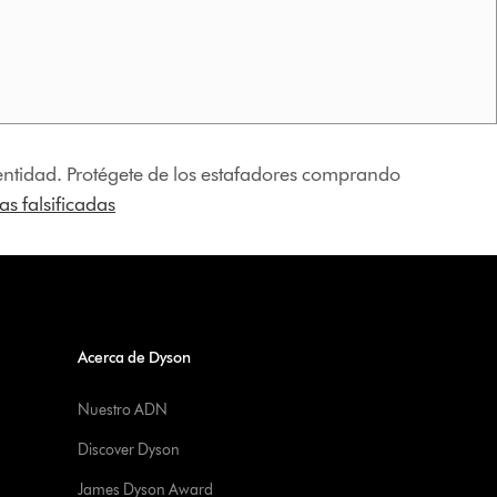
identidad. Protégete de los estafadores comprando
s falsificadas
Acerca de Dyson
Nuestro ADN
Discover Dyson
James Dyson Award