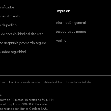
alsificados
Empresas
desistimiento
Información general
o de pedido
Secadores de manos
de accesibilidad del sitio web
Renting
 uso aceptable y comercio seguro
n sobre seguridad
okies
Configuración de cookies
Aviso de datos
Impuesto Sociedades
0%
00 € en 10 meses. 10 cuotas de 60 €. TIN
o total a plazos: 600,00 €. Precio de
Financiando con Banco Cetelem S.A.U.