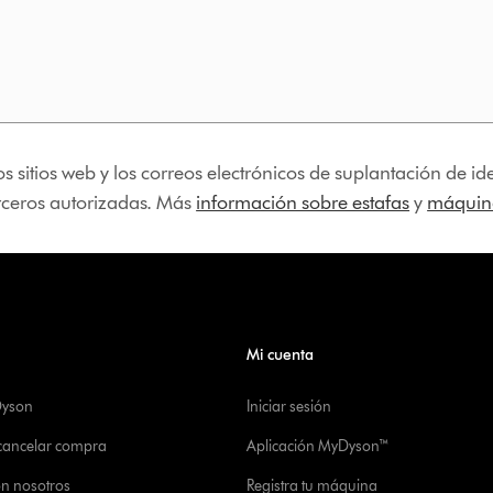
os sitios web y los correos electrónicos de suplantación de 
erceros autorizadas. Más
información sobre estafas
y
máquina
Mi cuenta
Dyson
Iniciar sesión
 cancelar compra
Aplicación MyDyson™
on nosotros
Registra tu máquina