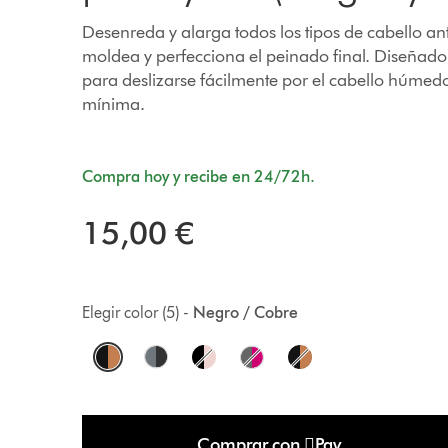
Desenreda y alarga todos los tipos de cabello a
moldea y perfecciona el peinado final. Diseñado
para deslizarse fácilmente por el cabello húmedo
mínima.
Compra hoy y recibe en 24/72h.
15,00 €
Elegir color (5) -
Negro / Cobre
O
p
t
Comprar con Pay