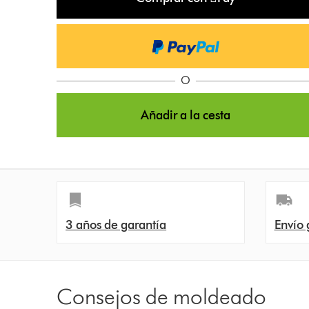
i
o
n
s
O
Añadir a la cesta
3 años de garantía
Envío 
Consejos de moldeado