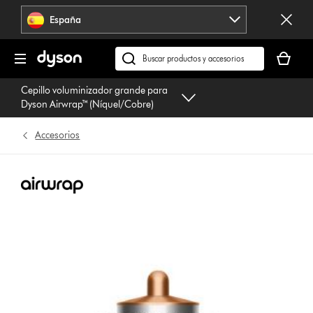
Omitir
España
navegación
Tu
cesta
Buscar
está
en
Cepillo voluminizador grande para
vacía
dyson.es
Dyson Airwrap™ (Níquel/Cobre)
Accesorios