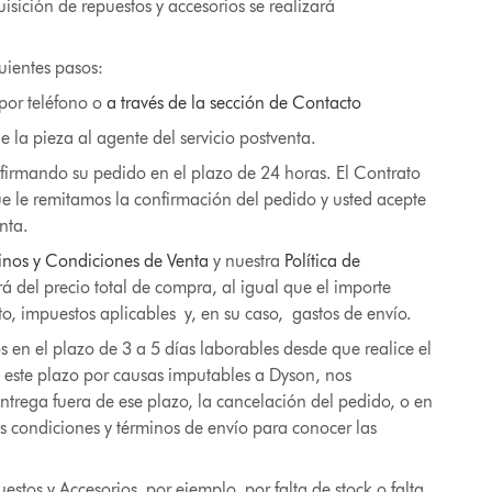
isición de repuestos y accesorios se realizará
guientes pasos:
 por teléfono o
a través de la sección de Contacto
 de la pieza al agente del servicio postventa.
onfirmando su pedido en el plazo de 24 horas. El Contrato
e le remitamos la confirmación del pedido y usted acepte
nta.
inos y Condiciones de Venta
y nuestra
Política de
á del precio total de compra, al igual que el importe
o, impuestos aplicables y, en su caso, gastos de envío.
s en el plazo de 3 a 5 días laborables desde que realice el
n este plazo por causas imputables a Dyson, nos
trega fuera de ese plazo, la cancelación del pedido, o en
las condiciones y términos de envío para conocer las
uestos y Accesorios, por ejemplo, por falta de stock o falta