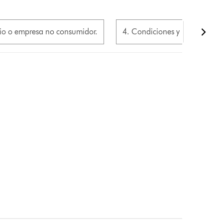
rio o empresa no consumidor.
4. Condiciones y uso de nuest