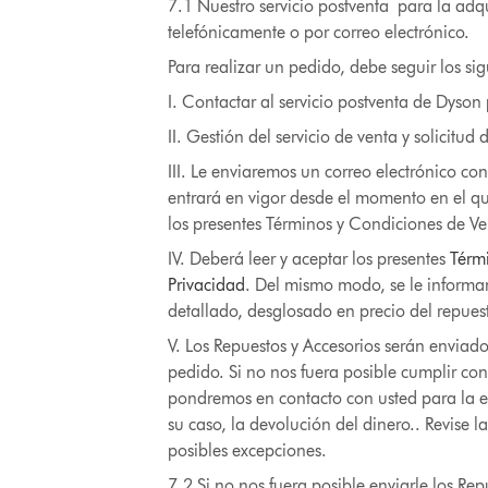
7.1 Nuestro servicio postventa para la adqu
telefónicamente o por correo electrónico.
Para realizar un pedido, debe seguir los si
I. Contactar al servicio postventa de Dyson
II. Gestión del servicio de venta y solicitud
III. Le enviaremos un correo electrónico c
entrará en vigor desde el momento en el qu
los presentes Términos y Condiciones de Ve
IV. Deberá leer y aceptar los presentes
Térm
Privacidad
. Del mismo modo, se le informar
detallado, desglosado en precio del repuest
V. Los Repuestos y Accesorios serán enviado
pedido. Si no nos fuera posible cumplir co
pondremos en contacto con usted para la en
su caso, la devolución del dinero.. Revise 
posibles excepciones.
7.2 Si no nos fuera posible enviarle los Rep