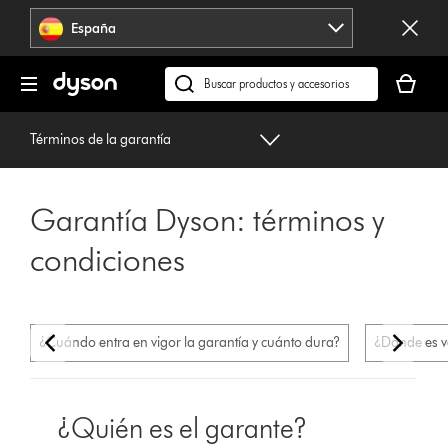
Omitir
España
navegación
Tu
cesta
Buscar
está
en
vacía
dyson.es
Términos de la garantía
Garantía Dyson: términos y
condiciones
¿Cuándo entra en vigor la garantía y cuánto dura?
¿Dónde es v
¿Quién es el garante?