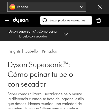
Omitir
España
navegación
Tu
cesta
Buscar
está
en
Dyson Supersonic™: Cómo peinar
vacía
dyson.es
tu pelo con secador
Insights
| Cabello | Peinados
Dyson Supersonic™:
Cómo peinar tu pelo
con secador
Saber cómo utilizar tu secador de pelo marca
la diferencia cuando se trata de lograr el estilo
que deseas. Hemos reunido una variedad de
consejos y trucos prácticos para ayudarte a