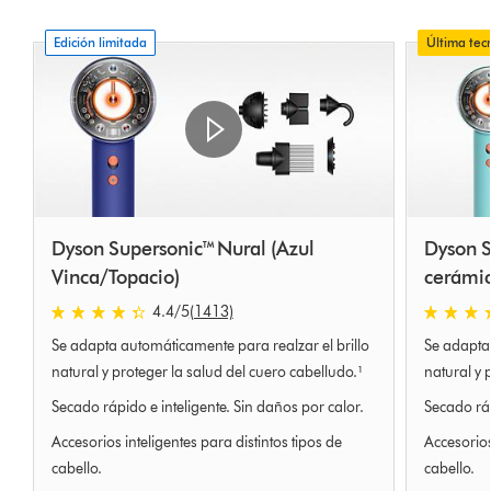
Edición limitada
Última tec
Dyson Supersonic™ Nural (Azul
Dyson S
Vinca/Topacio)
cerámic
4.4
/5
(1413)
4.4
4.4
Se adapta automáticamente para realzar el brillo
Se adapta 
estrellas
estrellas
de
de
natural y proteger la salud del cuero cabelludo.¹
natural y 
5
5
Secado rápido e inteligente. Sin daños por calor.
Secado ráp
de
de
Accesorios inteligentes para distintos tipos de
Accesorios
1413
1413
Ratings
Ratings
cabello.
cabello.