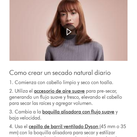
Abrir
transcripción
de
vídeo
Video
Transcript
Como crear un secado natural diario
1. Comienza con cabello limpio y seco con toalla.
2. Utiliza el
accesorio de aire suave
para pre-secar,
generando un flujo suave y fresco, elevando el cabello
para secar las raíces y agregar volumen.
3. Cambia a la
boquilla alisadora con flujo suave
y
baja velocidad.
4. Usa el
cepillo de barril ventilado Dyson
(45 mm o 35
mm) con la boquilla alisadora para secar y estilizar