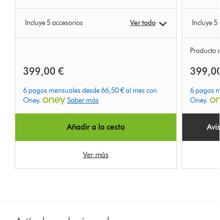
Incluye 5 accesorios
Ver todo
Incluye 5
Producto 
399,00 €
399,0
6 pagos mensuales desde 66,50 € al mes con
6 pagos m
Oney.
Saber más
Oney.
Añadir a la cesta
Aví
Ver más