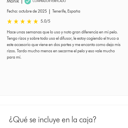
|
Monik
COMPRADOR VERIFICADO
|
Fecha: octubre de 2025
Tenerife, España
5.0 estrellas de 5 de Fecha: octubre de 2025 Ratings
5.0
/5
Hace unas semanas que lo uso y noto gran diferencia en mi pelo.
Tengo rizos y sobre todo uso el difusor, le estoy cogiendo el truco a
este accesorio que viene en dos partes y me encanta como deja mis
rizos. Tardo mucho menos en secarme el pelo y eso vale mucho
para mí.
¿Qué se incluye en la caja?