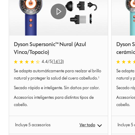
Dyson Supersonic™ Nural (Azul
Dyson S
Vinca/Topacio)
cerámic
4.4 estrellas de 5 de 1413 Ratings
4.4 estrel
4.4
/5
(1413)
Se adapta automáticamente para realzar el brillo
Se adapta 
natural y proteger la salud del cuero cabelludo.¹
natural y 
Secado rápido e inteligente. Sin daños por calor.
Secado ráp
Accesorios inteligentes para distintos tipos de
Accesorios 
cabello.
cabello.
Incluye 5 accesorios
Ver todo
Incluye 5