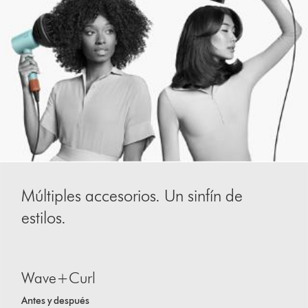
Múltiples accesorios. Un sinfín de
estilos.
This
is
Wave+Curl
a
carousel
Antes y después
with