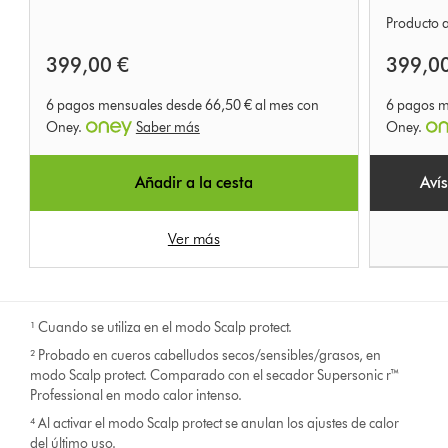
Producto 
399,00 €
399,0
6 pagos mensuales desde 66,50 € al mes con
6 pagos m
Oney.
Saber más
Oney.
Añadir a la cesta
Aví
Ver más
¹ Cuando se utiliza en el modo Scalp protect.
² Probado en cueros cabelludos secos/sensibles/grasos, en
modo Scalp protect. Comparado con el secador Supersonic r™
Professional en modo calor intenso.
⁴ Al activar el modo Scalp protect se anulan los ajustes de calor
del último uso.