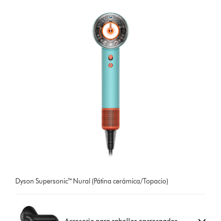
Dyson Supersonic™ Nural (Pátina cerámica/Topacio)