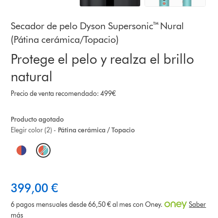
Secador de pelo Dyson Supersonic™ Nural
(Pátina cerámica/Topacio)
Protege el pelo y realza el brillo
natural
Precio de venta recomendado: 499€
Producto agotado
Elegir color (2) -
Pátina cerámica / Topacio
O
p
t
399,00 €
i
6 pagos mensuales desde 66,50 € al mes con Oney.
Saber
más