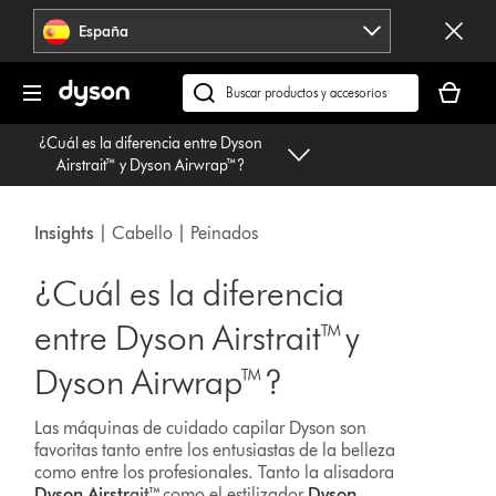
Omitir
España
navegación
Tu
cesta
Buscar
está
en
¿Cuál es la diferencia entre Dyson
vacía
dyson.es
Airstrait™ y Dyson Airwrap™?
Insights
| Cabello | Peinados
¿Cuál es la diferencia
entre Dyson Airstrait™ y
Dyson Airwrap™?
Las máquinas de cuidado capilar Dyson son
favoritas tanto entre los entusiastas de la belleza
como entre los profesionales. Tanto la alisadora
Dyson Airstr
ait™
como el estilizador
Dyson