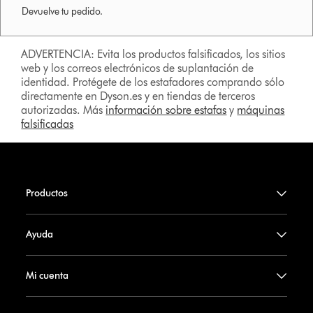
Devuelve tu pedido.
ADVERTENCIA: Evita los productos falsificados, los sitios
web y los correos electrónicos de suplantación de
identidad. Protégete de los estafadores comprando sólo
directamente en Dyson.es y en tiendas de terceros
autorizadas. Más
información sobre estafas
y
máquinas
falsificadas
Productos
Ayuda
Mi cuenta