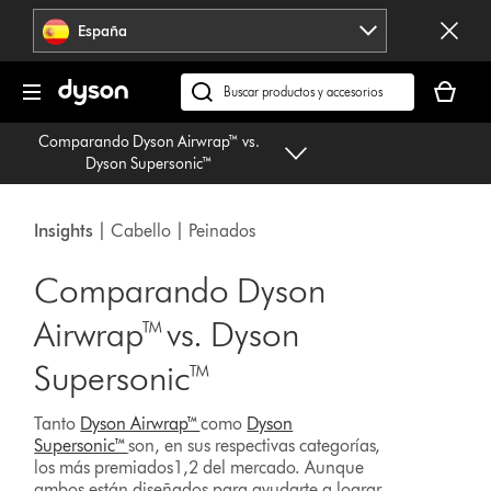
Omitir
España
navegación
Tu
cesta
Buscar
está
en
Comparando Dyson Airwrap™ vs.
vacía
dyson.es
Dyson Supersonic™
Insights
| Cabello | Peinados
Comparando Dyson
Airwrap™ vs. Dyson
Supersonic™
Tanto
Dyson Airwrap™
como
Dyson
Supersonic™
son, en sus respectivas categorías,
los más premiados1,2 del mercado. Aunque
ambos están diseñados para ayudarte a lograr