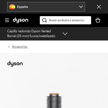
Omitir
España
navegación
Tu
cesta
Buscar
está
en
Cepillo redondo Dyson Vented
vacía
dyson.es
Barrel (35 mm) fucsia/metalizado
Accesorios