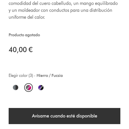
comodidad del cuero cabelludo, un mango equilibrado
y un moldeador con conductos para una distribución
uniforme del calor.
Producto agotado
40,00 €
Elegir color (3) -
Hierro / Fucsia
O
p
t
Avísame cuando esté disponible
i
o