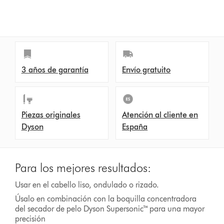
n
s
3 años de garantía
Envío gratuito
Piezas originales
Atención al cliente en
Dyson
España
Para los mejores resultados:
Usar en el cabello liso, ondulado o rizado.
Úsalo en combinación con la boquilla concentradora
del secador de pelo Dyson Supersonic™ para una mayor
precisión