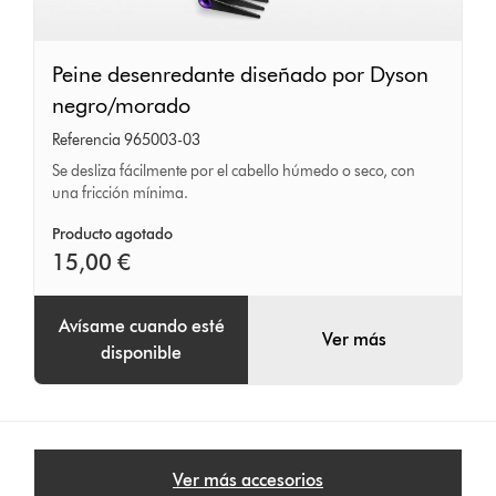
Peine
Peine desenredante diseñado por Dyson
desenredante
negro/morado
diseñado
Referencia 965003-03
por
Se desliza fácilmente por el cabello húmedo o seco, con
Dyson
una fricción mínima.
negro/morado
Producto agotado
15,00 €
Avísame cuando esté
Ver más
disponible
Ver más accesorios