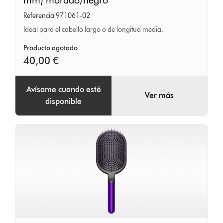
mm) morado/negro
Dyson
Referencia 971061-02
Vented
Ideal para el cabello largo o de longitud media.
Barrel
(45
Producto agotado
40,00 €
mm)
morado/negro
Avísame cuando esté
Ver más
disponible