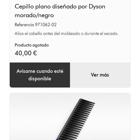
Cepillo
Cepillo plano diseñado por Dyson
plano
morado/negro
diseñado
Referencia 971062-02
por
Alisa el cabello antes del moldeado o durante el secado.
Dyson
morado/negro
Producto agotado
40,00 €
Avísame cuando esté
Ver más
disponible