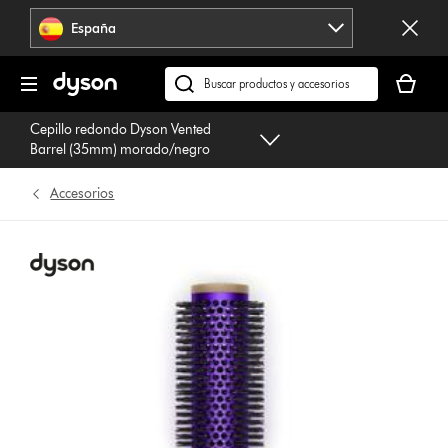
Omitir
España
navegación
Tu
cesta
Buscar
está
en
Cepillo redondo Dyson Vented
vacía
dyson.es
Barrel (35mm) morado/negro
Accesorios