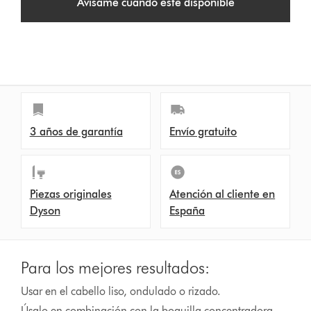
Avísame cuando esté disponible
i
o
n
s
3 años de garantía
Envío gratuito
Piezas originales
Atención al cliente en
Dyson
España
Para los mejores resultados:
Usar en el cabello liso, ondulado o rizado.
Úsalo en combinación con la boquilla concentradora