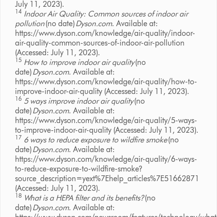
July 11, 2023).
14
Indoor Air Quality: Common sources of indoor air
pollution
(no date)
Dyson.com
. Available at:
https://www.dyson.com/knowledge/air-quality/indoor-
air-quality-common-sources-of-indoor-air-pollution
(Accessed: July 11, 2023).
15
How to improve indoor air quality
(no
date)
Dyson.com
. Available at:
https://www.dyson.com/knowledge/air-quality/how-to-
improve-indoor-air-quality (Accessed: July 11, 2023).
16
5 ways improve indoor air quality
(no
date)
Dyson.com
. Available at:
https://www.dyson.com/knowledge/air-quality/5-ways-
to-improve-indoor-air-quality (Accessed: July 11, 2023).
17
6 ways to reduce exposure to wildfire smoke
(no
date)
Dyson.com
. Available at:
https://www.dyson.com/knowledge/air-quality/6-ways-
to-reduce-exposure-to-wildfire-smoke?
source_description=yext%7Ehelp_articles%7E51662871
(Accessed: July 11, 2023).
18
What is a HEPA filter and its benefits?
(no
date)
Dyson.com
. Available at: