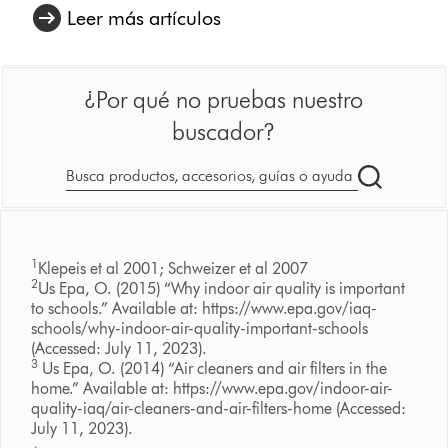
Leer más artículos
¿Por qué no pruebas nuestro
buscador?
Buscar
en
dyson.es
1
Klepeis et al 2001; Schweizer et al 2007
2
Us Epa, O. (2015) “Why indoor air quality is important
to schools.” Available at: https://www.epa.gov/iaq-
schools/why-indoor-air-quality-important-schools
(Accessed: July 11, 2023).
3
Us Epa, O. (2014) “Air cleaners and air filters in the
home.” Available at: https://www.epa.gov/indoor-air-
quality-iaq/air-cleaners-and-air-filters-home (Accessed:
July 11, 2023).