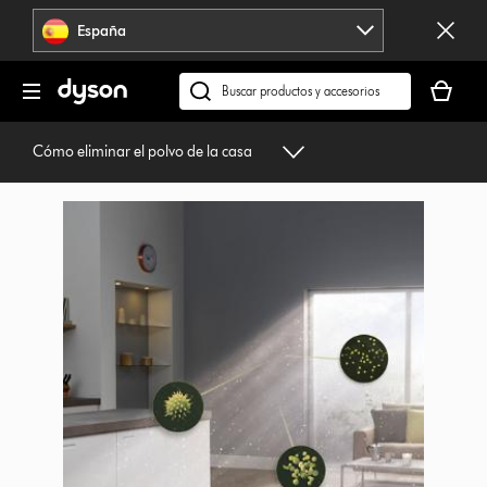
Omitir
España
navegación
Tu
cesta
Buscar
está
en
vacía
dyson.es
Cómo eliminar el polvo de la casa