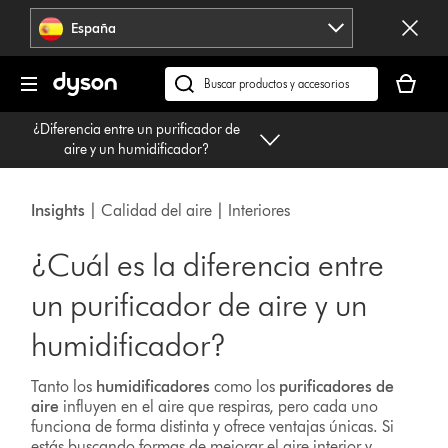
Omitir
España
navegación
Tu
cesta
Buscar
está
en
¿Diferencia entre un purificador de
vacía
dyson.es
aire y un humidificador?
Insights
| Calidad del aire | Interiores
¿Cuál es la diferencia entre
un purificador de aire y un
humidificador?
Tanto los
humidificadores
como los
purificadores de
aire
influyen en el aire que respiras, pero cada uno
funciona de forma distinta y ofrece ventajas únicas. Si
estás buscando formas de mejorar el aire interior y