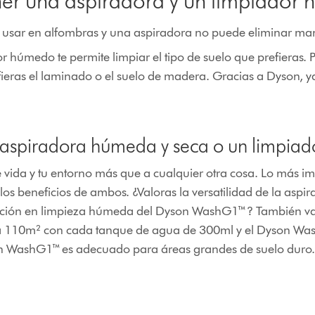
ener una aspiradora y un limpiador
sar en alfombras y una aspiradora no puede eliminar manc
 húmedo te permite limpiar el tipo de suelo que prefieras. 
fieras el laminado o el suelo de madera. Gracias a Dyson, 
aspiradora húmeda y seca o un limpiad
 de vida y tu entorno más que a cualquier otra cosa. Lo más i
s los beneficios de ambos. ¿Valoras la versatilidad de la a
zación en limpieza húmeda del Dyson WashG1™? También val
ta 110m² con cada tanque de agua de 300ml y el Dyson W
yson WashG1™ es adecuado para áreas grandes de suelo duro.