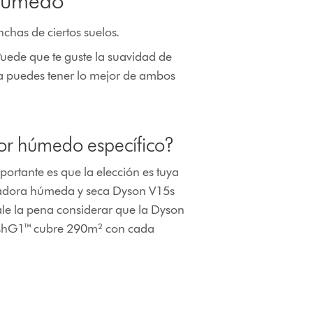
 húmedo
has de ciertos suelos.
Puede que te guste la suavidad de
ya puedes tener lo mejor de ambos
or húmedo específico?
mportante es que la elección es tuya
spiradora húmeda y seca Dyson V15s
e la pena considerar que la Dyson
ashG1™ cubre 290m² con cada