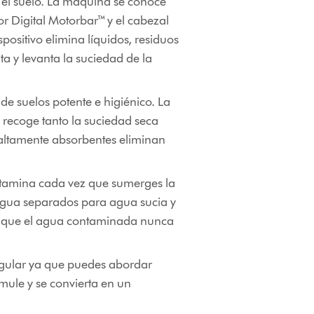
el suelo. La máquina se conoce
r Digital Motorbar™ y el cabezal
ositivo elimina líquidos, residuos
ta y levanta la suciedad de la
e suelos potente e higiénico. La
 recoge tanto la suciedad seca
 altamente absorbentes eliminan
ontamina cada vez que sumerges la
gua separados para agua sucia y
ica que el agua contaminada nunca
egular ya que puedes abordar
mule y se convierta en un