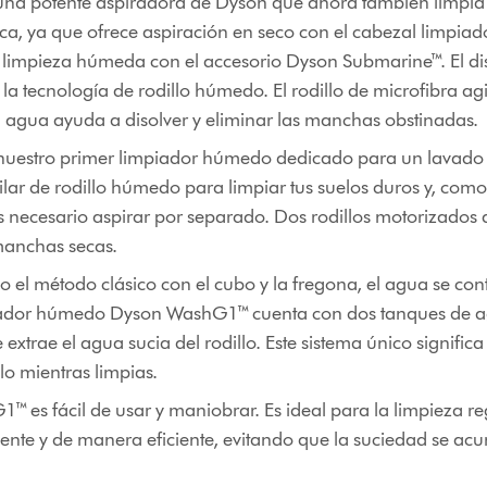
na potente aspiradora de Dyson que ahora también limpia 
 ya que ofrece aspiración en seco con el cabezal limpiado
 limpieza húmeda con el accesorio Dyson Submarine™. El disp
 la tecnología de rodillo húmedo. El rodillo de microfibra agi
el agua ayuda a disolver y eliminar las manchas obstinadas.
nuestro primer limpiador húmedo dedicado para un lavado d
lar de rodillo húmedo para limpiar tus suelos duros y, como
 necesario aspirar por separado. Dos rodillos motorizados
manchas secas.
 el método clásico con el cubo y la fregona, el agua se c
mpiador húmedo Dyson WashG1™ cuenta con dos tanques de a
extrae el agua sucia del rodillo. Este sistema único signif
lo mientras limpias.
 es fácil de usar y maniobrar. Es ideal para la limpieza r
nte y de manera eficiente, evitando que la suciedad se acu