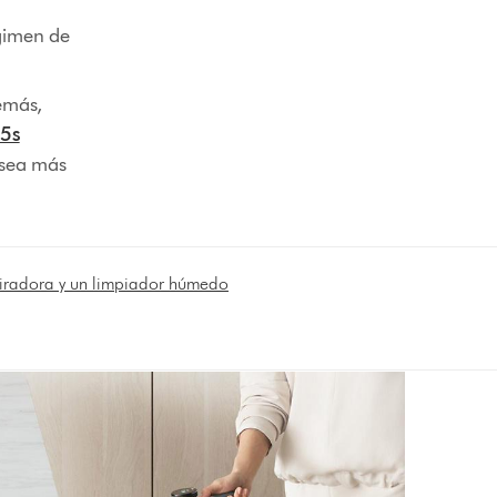
égimen de
emás,
5s
 sea más
piradora y un limpiador húmedo