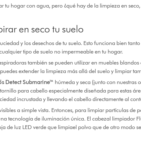
iar tu hogar con agua, pero ¿qué hay de la limpieza en seco
pirar en seco tu suelo
 suciedad y los desechos de tu suelo. Esto funciona bien tant
 cualquier tipo de suelo no impermeable en tu hogar.
aspiradoras también se pueden utilizar en muebles blandos
 puedes extender la limpieza más allá del suelo y limpiar tam
5s Detect Submarine™
húmeda y seca (junto con nuestras o
ornillo para cabello especialmente diseñada para estas área
uciedad incrustada y llevando el cabello directamente al con
isibles a simple vista. Entonces, para limpiar partículas de p
a tecnología de iluminación única. El cabezal limpiador Fl
a de luz LED verde que limpiael polvo que de otro modo ser