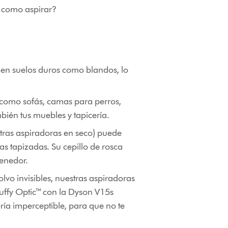
, como aspirar?
o en suelos duros como blandos, lo
 como sofás, camas para perros,
bién tus muebles y tapicería.
tras aspiradoras en seco) puede
s tapizadas. Su cepillo de rosca
tenedor.
olvo invisibles, nuestras aspiradoras
uffy Optic™ con la Dyson V15s
ía imperceptible, para que no te