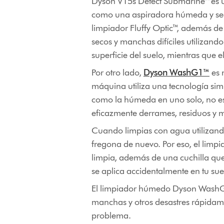
Dyson V15s Detect Submarine™ es u
como una aspiradora húmeda y seca,
limpiador Fluffy Optic™, además de
secos y manchas difíciles utilizando
superficie del suelo, mientras que 
Por otro lado,
Dyson WashG1™
es 
máquina utiliza una tecnología simi
como la húmeda en uno solo, no es
eficazmente derrames, residuos y 
Cuando limpias con agua utilizando
fregona de nuevo. Por eso, el li
limpia, además de una cuchilla que 
se aplica accidentalmente en tu sue
El limpiador húmedo Dyson WashG1™
manchas y otros desastres rápidame
problema.