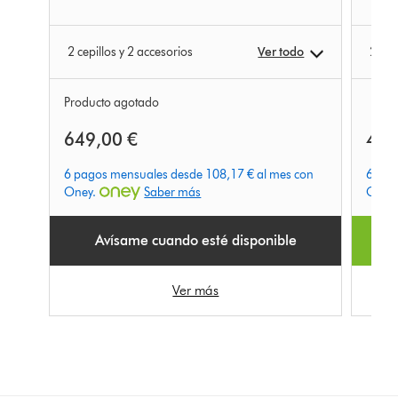
2 cepillos y 2 accesorios
Ver todo
2 cep
Producto agotado
649,00 €
499
6 pagos mensuales desde 108,17 € al mes con
6 pag
Oney.
Saber más
Oney
Avísame cuando esté disponible
Ver más