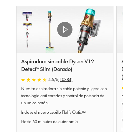
Aspiradora sin cable Dyson V12
Aspi
Detect™ Slim (Dorado)
Dete
(Hie
4.5
/5
(10884)
4.5
estrellas
Nuestra aspiradora sin cable potente y ligera con
4.5
de
estrel
tecnología anti enredos y control de potencia de
Nuestr
5
de
un único botón.
tecnol
de
5
un ún
10884
Incluye el nuevo cepillo Fluffy Opticᵀᴹ
de
Ratings
1088
Incluy
Hasta 60 minutos de autonomía
Ratin
Hasta