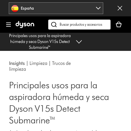
Omitir
España
navegación
Tu
cesta
Buscar
está
en
Principales usos para la aspiradora
vacía
dyson.es
húmeda y seca Dyson V15s Detect
Submarine™
Insights
| Limpieza | Trucos de
limpieza
Principales usos para la
aspiradora húmeda y seca
Dyson V15s Detect
Submarine™