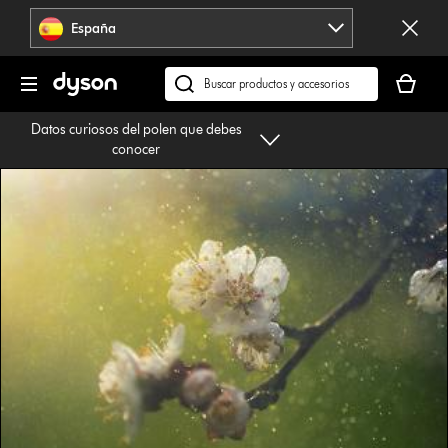
Omitir
España
navegación
Tu
cesta
Buscar
está
en
Datos curiosos del polen que debes
vacía
dyson.es
conocer