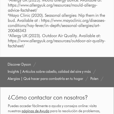
⁵Allergy UK (2023). Mould allergy advice. Available at:
https://www.allergyuk.org/resources/mould-allergy-
advice-factsheet/
⁶Mayo Clinic (2020). Seasonal allergies: Nip them in the
bud. Available at : https://www.mayoclinic.org/diseases-
conditions/hay-fever/in-depth/seasonal-allergies/art-
20048343
⁷Allergy UK (2023). Outdoor Air Quality. Available at:
https://www.allergyuk.org/resources/outdoor-air-quality-
factsheet/
Discover Dyson
Insights | Artículos sobre cabello, calidad del aire y más
Alergias | Qué hacer para combatirla en tu hogar
Polen
¿Cómo contactar con nosotros?
Puedes acceder fácilmente a ayuda y consejos online: visita
nuestras
páginas de Ayuda
para la resolución de problemas,