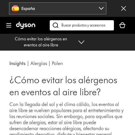
Omitir
España
navegación
Tu
cesta
Buscar
está
en
Cómo evitar los alérgenos en
vacía
dyson.es
eventos al aire libre
Insights
| Alergias | Polen
¿Cómo evitar los alérgenos
en eventos al aire libre?
Con la llegada del sol y el clima cálido, los eventos al
aire libre se vuelven populares para el entretenimiento y
las reuniones sociales. Sin embargo, para aquellos que
sufren de alergias, estar al aire libre puede
desencadenar reacciones alérgicas, afectando su
rendimiento deportivo, disfrute y bienestar general.