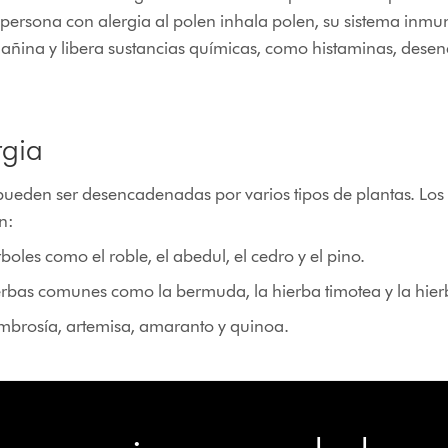
ersona con alergia al polen inhala polen, su sistema inmuno
añina y libera sustancias químicas, como histaminas, des
rgia
 pueden ser desencadenadas por varios tipos de plantas. Los
n:
rboles como el roble, el abedul, el cedro y el pino.
erbas comunes como la bermuda, la hierba timotea y la hier
mbrosía, artemisa, amaranto y quinoa.