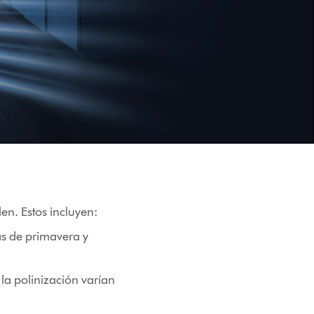
len. Estos incluyen:
as de primavera y
e la polinización varían