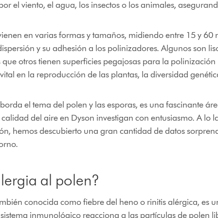
s por el viento, el agua, los insectos o los animales, asegura
ienen en varias formas y tamaños, midiendo entre 15 y 60 
ispersión y su adhesión a los polinizadores. Algunos son lis
s que otros tienen superficies pegajosas para la polinización 
al en la reproducción de las plantas, la diversidad genética 
aborda el tema del polen y las esporas, es una fascinante ár
e calidad del aire en Dyson investigan con entusiasmo. A lo 
ón, hemos descubierto una gran cantidad de datos sorprend
orno.
lergia al polen?
ambién conocida como fiebre del heno o rinitis alérgica, es 
sistema inmunológico reacciona a las partículas de polen li