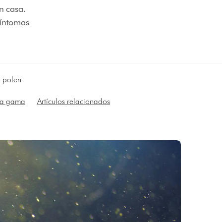
n casa.
síntomas
l polen
la gama
Artículos relacionados