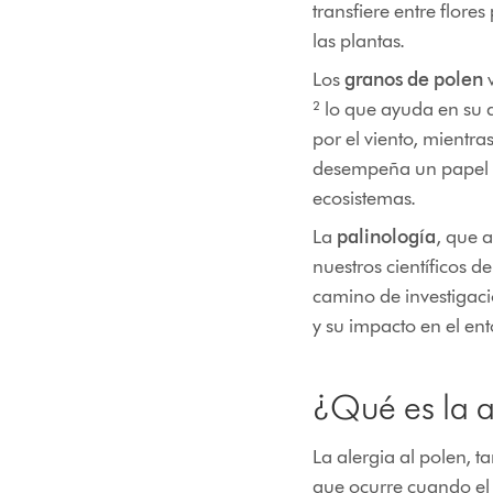
transfiere entre flore
las plantas.
Los
granos de polen
v
² lo que ayuda en su d
por el viento, mientra
desempeña un papel vit
ecosistemas.
La
palinología
, que 
nuestros científicos d
camino de investigaci
y su impacto en el ent
¿Qué es la a
La alergia al polen, t
que ocurre cuando el 