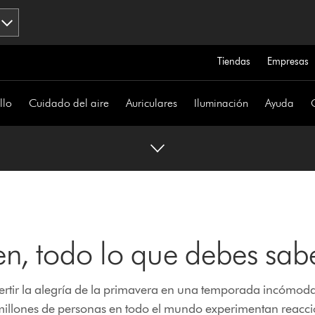
Tiendas
Empresas
llo
Cuidado del aire
Auriculares
Iluminación
Ayuda
en, todo lo que debes sab
tir la alegría de la primavera en una temporada incómoda
r, millones de personas en todo el mundo experimentan reacc