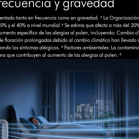
recuencia y gravedad
umentado tanto en frecuencia como en gravedad. ³ La Organizació
l 10% y el 40% a nivel mundial.⁴ Se estima que afecta a más del 20
 aumento específico de las alergias al polen, incluyendo: Cambio c
 de floración prolongadas debido al cambio climático han llevado
ando los síntomas alérgicos. ⁵ Factores ambientales: La contamina
dera que contribuyen al aumento de las alergias al polen. ⁶