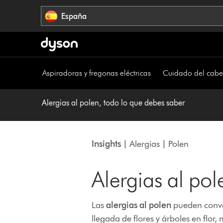
Omitir
España
navegación
Aspiradoras y fregonas eléctricas
Cuidado del cabe
Alergias al polen, todo lo que debes saber
Insights
| Alergias | Polen
Alergias al pol
Las
alergias al polen
pueden conver
llegada de flores y árboles en flo