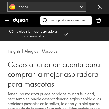
Omitir
España
navegación
Tu
cesta
Buscar
está
en
Cómo elegir la mejor aspiradora
vacía
dyson.es
para mascotas
Insights
| Alergias | Mascotas
Cosas a tener en cuenta para
comprar la mejor aspiradora
para mascotas
Tener una mascota puede brindarte mucha felicidad,
pero también puede desencadenar alergias debido a las
proteínas presentes en la saliva, la orina y la piel que se
desprende de tu compañero peludo. Estas proteínas son