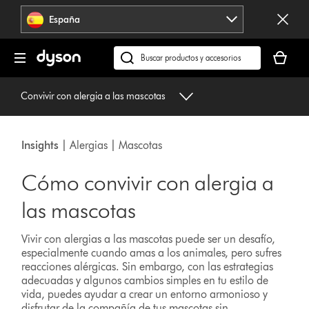
Omitir
España
navegación
Tu
cesta
Buscar
está
en
vacía
dyson.es
Convivir con alergia a las mascotas
Insights
| Alergias | Mascotas
Cómo convivir con alergia a
las mascotas
Vivir con alergias a las mascotas puede ser un desafío,
especialmente cuando amas a los animales, pero sufres
reacciones alérgicas. Sin embargo, con las estrategias
adecuadas y algunos cambios simples en tu estilo de
vida, puedes ayudar a crear un entorno armonioso y
disfrutar de la compañía de tus mascotas sin