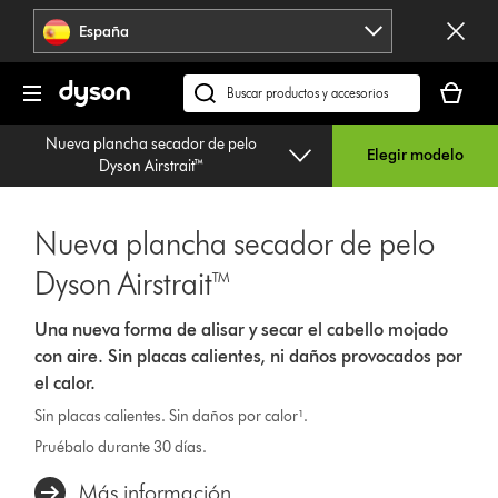
Omitir
España
navegación
Tu
cesta
Buscar
está
en
Nueva plancha secador de pelo
vacía
dyson.es
Elegir modelo
Dyson Airstrait™
Nueva plancha secador de pelo
Dyson Airstrait™
Una nueva forma de alisar y secar el cabello mojado
con aire. Sin placas calientes, ni daños provocados por
el calor.
Sin placas calientes. Sin daños por calor¹.
Pruébalo durante 30 días.
Más información