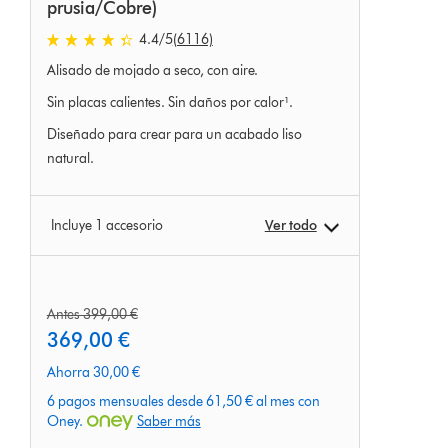
prusia/Cobre)
4.4
/5
(6116)
4.4
Alisado de mojado a seco, con aire.
estrellas
de
Sin placas calientes. Sin daños por calor¹.
5
Diseñado para crear para un acabado liso
de
natural.
6116
Ratings
Incluye 1 accesorio
Ver todo
precio
Antes 399,00 €
original:
current
369,00 €
price:
Ahorra 30,00 €
6 pagos mensuales desde 61,50 € al mes con
Oney.
Saber más