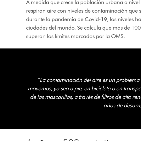
A medida que crece la población urbana a nivel
respiran aire con niveles de contaminación que
durante la pandemia de Covid-19, los niveles ha
ciudades del mundo. Se calcula que más de 100 m
superan los límites marcados por la OMS.
“La contaminación del aire es un problema g
movemos, ya sea a pie, en bicicleta o en transpo
de las mascarillas, a través de filtros de alto 
años de desarro