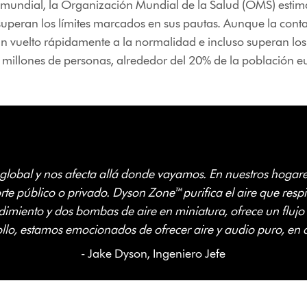
 mundial, la Organización Mundial de la Salud (OMS) esti
 superan los límites marcados en sus pautas. Aunque la co
n vuelto rápidamente a la normalidad e incluso superan lo
illones de personas, alrededor del 20% de la población eu
lobal y nos afecta allá donde vayamos. En nuestros hogares,
rte público o privado. Dyson Zone™ purifica el aire que resp
rendimiento y dos bombas de aire en miniatura, ofrece un flujo 
llo, estamos emocionados de ofrecer aire y audio puro, en c
- Jake Dyson, Ingeniero Jefe