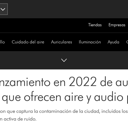
Tiendas
Empresas
llo
Cuidado del aire
Auriculares
Iluminación
Ayuda
anzamiento en 2022 de au
e que ofrecen aire y audio
son que captura la contaminación de la ciudad, incluidos los
n activa de ruido.