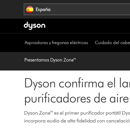
Omitir
España
navegación
Aspiradoras y fregonas eléctricas
Cuidado del cabe
Presentamos Dyson Zone™
Dyson confirma el l
purificadores de air
Dyson Zone™ es el primer purificador portátil Dy
incorpora audio de alta fidelidad con cancelació