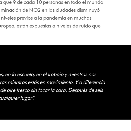
ma que 9 de cada 10 personas en todo el mundo
ntaminación de NO2 en las ciudades disminuyó
s niveles previos a la pandemia en muchas
ropea, están expuestas a niveles de ruido que
 en la escuela, en el trabajo y mientras nos
iras mientras estás en movimiento. Y a diferencia
de aire fresco sin tocar la cara. Después de seis
ualquier lugar”.