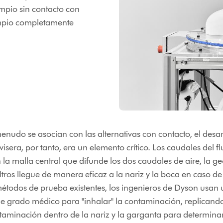
limpio sin contacto con
impio completamente
menudo se asocian con las alternativas con contacto, el desa
sera, por tanto, era un elemento crítico. Los caudales del flu
la malla central que difunde los dos caudales de aire, la ge
iltros llegue de manera eficaz a la nariz y la boca en caso de
 métodos de prueba existentes, los ingenieros de Dyson usa
 grado médico para "inhalar" la contaminación, replicando
minación dentro de la nariz y la garganta para determinar la