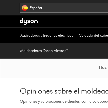
Omitir
España
navegación
Aspiradoras y fregonas eléctricas
Cuidado del cabe
Moldeadores Dyson Airwrap™
Haz 
Opiniones sobre el moldea
Opiniones y valoraciones de clientes, con la colabor