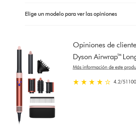
Select
a
Elige un modelo para ver las opiniones
button
from
the
list
Opiniones de cliente
to
Dyson Airwrap™ Long
show
reviews
Más información de este produ
for
that
4.2
/5
1100
4.2
model
estrellas
below
de
5
de
11006
Ratings