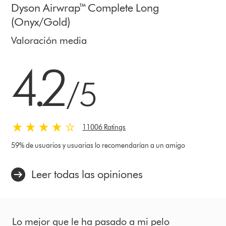
Dyson Airwrap™ Complete Long
(Onyx/Gold)
Valoración media
4.2 estrellas de 5 de 11006 Ratings
4.2
/5
11006 Ratings
59% de usuarios y usuarias lo recomendarían a un amigo
Leer todas las opiniones
Lo mejor que le ha pasado a mi pelo
U