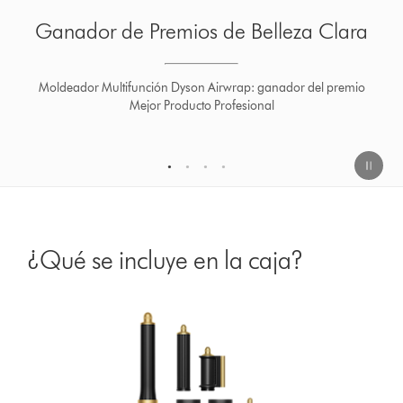
elleza Clara
Ganador de Premio
 ganador del premio
Moldeador Multifunción Dyson Airwrap
onal
Smart Life
1
2
3
4
¿Qué se incluye en la caja?