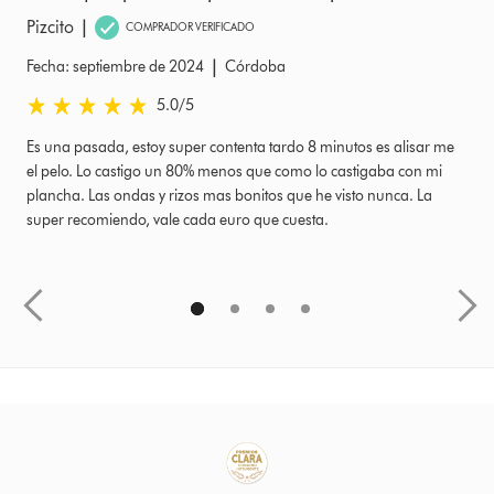
|
Pizcito
S
COMPRADOR VERIFICADO
|
Fecha: septiembre de 2024
Córdoba
Fe
5.0 estrellas de 5 de Fecha: septiembre de 2024 Ratings
5.
5.0
/5
Es una pasada, estoy super contenta tardo 8 minutos es alisar me
Co
el pelo. Lo castigo un 80% menos que como lo castigaba con mi
pe
plancha. Las ondas y rizos mas bonitos que he visto nunca. La
el
super recomiendo, vale cada euro que cuesta.