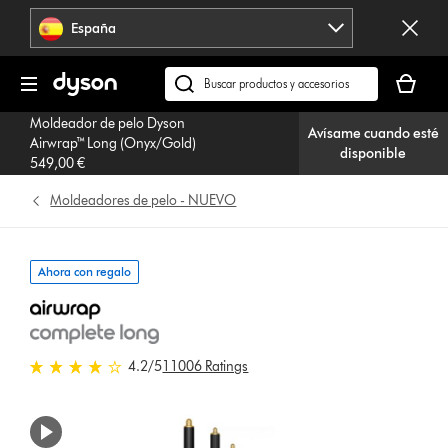
Omitir
España
navegación
Tu
cesta
Buscar
está
en
Moldeador de pelo Dyson
vacía
Avísame cuando esté
dyson.es
Airwrap™ Long (Onyx/Gold)
disponible
549,00 €
Moldeadores de pelo - NUEVO
Ahora con regalo
4.2 estrellas de 5 de 11006 Ratings
4.2
/5
11006 Ratings