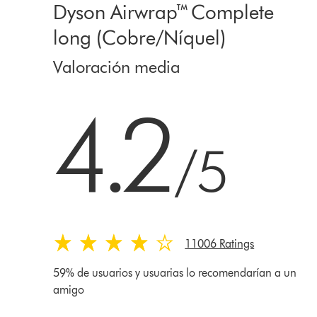
Dyson Airwrap™ Complete
long (Cobre/Níquel)
Valoración media
4.2 estrellas de 5 de 11006 Ratings
4.2
/5
11006 Ratings
59% de usuarios y usuarias lo recomendarían a un
amigo