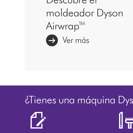
moldeador Dyson
Airwrap™
Ver más
¿Tienes una máquina Dy