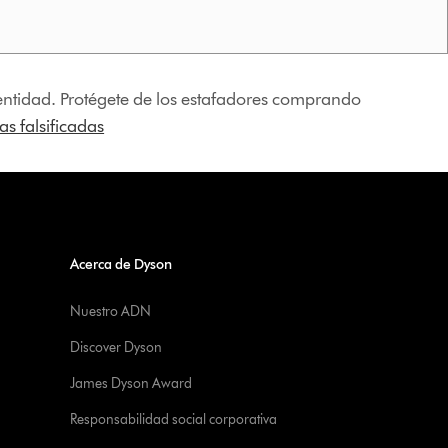
identidad. Protégete de los estafadores comprando
s falsificadas
Acerca de Dyson
Nuestro ADN
Discover Dyson
James Dyson Award
Responsabilidad social corporativa