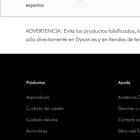
expertos.
ADVERTENCIA: Evita los productos falsificados, l
sólo directamente en Dyson.es y en tiendas de t
Productos
Ayuda
Aspiradoras
Asistencia 
Cuidado del cabello
Devolver o
Cuidado del aire
Contacta c
Auriculares
Sitios web f