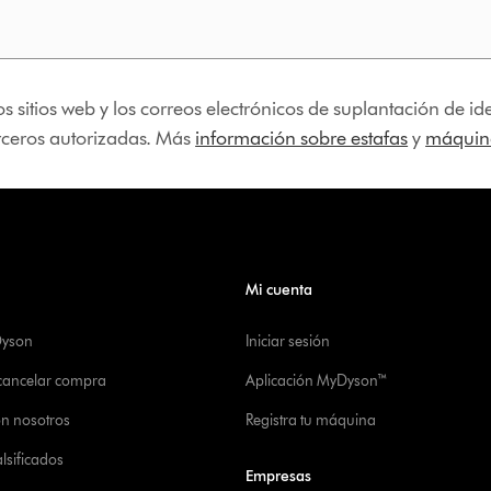
os sitios web y los correos electrónicos de suplantación de 
erceros autorizadas. Más
información sobre estafas
y
máquina
Mi cuenta
Dyson
Iniciar sesión
 cancelar compra
Aplicación MyDyson™
on nosotros
Registra tu máquina
alsificados
Empresas