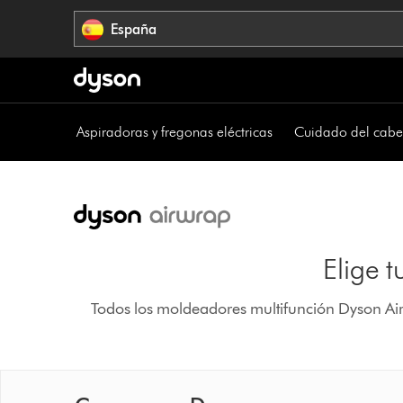
Omitir
España
navegación
Aspiradoras y fregonas eléctricas
Cuidado del cabe
Elige 
Todos los moldeadores multifunción Dyson Air