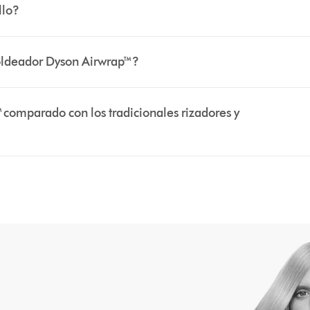
llo?
ldeador Dyson Airwrap™?
omparado con los tradicionales rizadores y