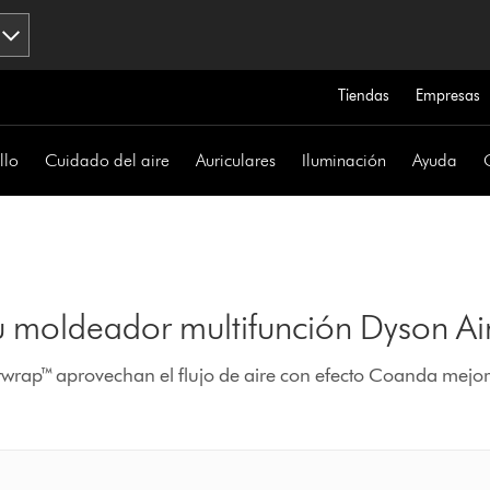
Tiendas
Empresas
llo
Cuidado del aire
Auriculares
Iluminación
Ayuda
tu moldeador multifunción Dyson A
wrap™ aprovechan el flujo de aire con efecto Coanda mejora