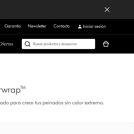
Garantía
Newsletter
Contacto
Iniciar sesión
Tu
Ofertas
Buscar
cesta
en
está
dyson.es
vacía
irwrap™
do para crear tus peinados sin calor extremo.