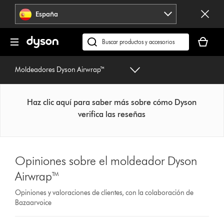
Omitir
España
navegación
Tu
cesta
Buscar
está
en
vacía
dyson.es
Moldeadores Dyson Airwrap™
Haz clic aquí para saber más sobre cómo Dyson
verifica las reseñas
Opiniones sobre el moldeador Dyson
Airwrap™
Opiniones y valoraciones de clientes, con la colaboración de
Bazaarvoice
Select