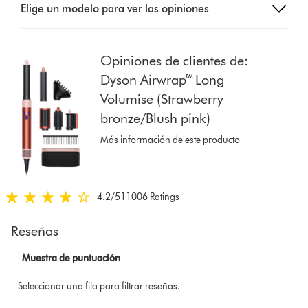
Elige un modelo para ver las opiniones
a
button
from
the
Opiniones de clientes de:
list
Dyson Airwrap™ Long
to
Volumise (Strawberry
show
bronze/Blush pink)
reviews
for
Más información de este producto
that
model
below
4.2
/5
11006 Ratings
4.2
estrellas
de
5
de
11006
Ratings