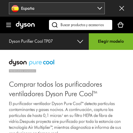
Omitir
España
navegación
Tu
cesta
Buscar
está
en
vacía
dyson.es
Dyson Purifier Cool TP07
Elegir modelo
Comprar todos los purificadores
ventiladores Dyson Pure Cool™
El purificador ventilador Dyson Pure Cool™ detecta partículas
contaminantes y gases nocivos. A continuación, captura las
partículas de hasta 0,1 micras¹ en su filtro HEPA de fibra de
vidrio.Después proyecta aire purificado por toda la estancia con
tecnología Air Multiplier™, mientras diagnostica e informa de sus