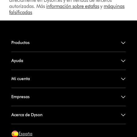
directamente en Dyson.es y en tiendas de terceros
autorizadas. Más
información sobre estafas
y
máquinas
falsificadas
Productos
Ayuda
Mi cuenta
Empresas
Acerca de Dyson
España