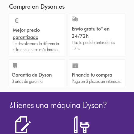
Compra en Dyson.es
Envío gratuito* en
Mejor precio
24/72h
garantizado
Haz tu pedido antes de las
Te devolvemos la diferencia
17h.
si lo encuentras más barato.
Garantía de Dyson
Financia tu compra
3 años de garantía
Paga en 3 plazos sin intereses.
¿Tienes una máquina Dyson?