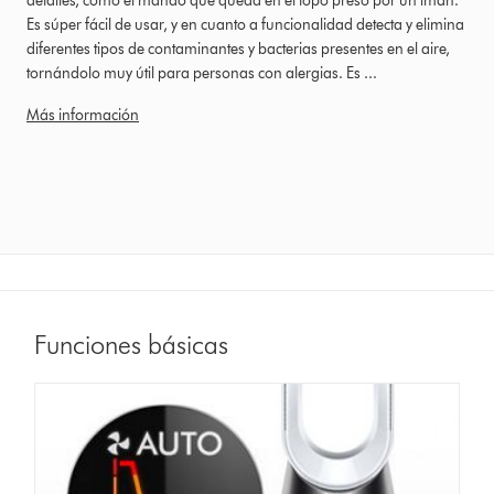
detalles, como el mando que queda en el topo preso por un imán.
de
Es súper fácil de usar, y en cuanto a funcionalidad detecta y elimina
Fecha:
diferentes tipos de contaminantes y bacterias presentes en el aire,
30
tornándolo muy útil para personas con alergias. Es ...
Abril
2018
Más información
Ratings
Funciones básicas