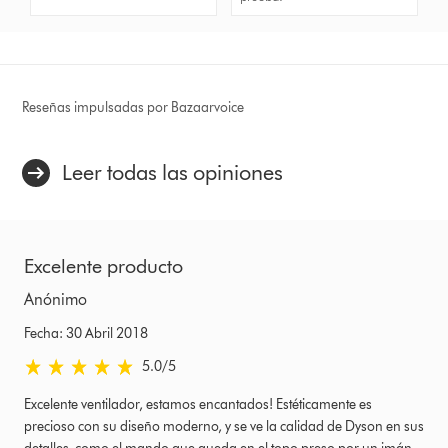
Reseñas impulsadas por Bazaarvoice
Leer todas las opiniones
Excelente producto
Anónimo
Fecha: 30 Abril 2018
5.0
/5
5.0
estrellas
Excelente ventilador, estamos encantados! Estéticamente es
de
precioso con su diseño moderno, y se ve la calidad de Dyson en sus
5