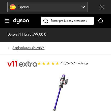
Omitir
España
navegación
Tu
cesta
Buscar
está
en
vacía
dyson.es
Dyson V11 Extra 599,00 €
Aspiradoras sin cable
4.6 estrellas de 5 de 7521 Ratings
4.6
/5
7521 Ratings