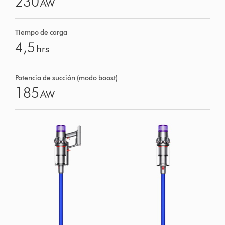
230
AW
Tiempo de carga
4,5
hrs
Potencia de succión (modo boost)
185
AW